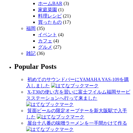
ホームBAR
(3)
家庭菜園
(1)
料理レシピ
(21)
買ったもの
(17)
福岡
(35)
イベント
(4)
カフェ
(4)
グルメ
(27)
雑記
(36)
Popular Posts
初めてのサウンドバーにYAMAHA YAS-109を購
入しました
X-T30の使い方を習いに富士フイルム福岡サービ
スステーションへ行って来ました
箕面ビールの限定オープナーを新大阪駅で入手
した
屋台十八番の味噌ラーメンを一手間かけて作る