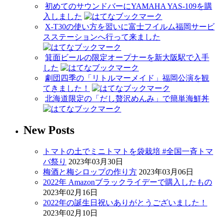
初めてのサウンドバーにYAMAHA YAS-109を購
入しました
X-T30の使い方を習いに富士フイルム福岡サービ
スステーションへ行って来ました
箕面ビールの限定オープナーを新大阪駅で入手
した
劇団四季の「リトルマーメイド」福岡公演を観
てきました！
北海道限定の「だし贅沢めんみ」で簡単海鮮丼
New Posts
トマトの土でミニトマトを袋栽培 #全国一斉トマ
バ祭り
2023年03月30日
梅酒と梅シロップの作り方
2023年03月06日
2022年 Amazonブラックライデーで購入したもの
2023年02月16日
2022年の誕生日祝いありがとうございました！
2023年02月10日