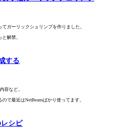
ってガーリックシュリンプを作りました。
っと解禁。
を作成する
する内容など。
がするので最近はNetBeansばかり使ってます。
のレシピ