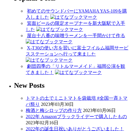
初めてのサウンドバーにYAMAHA YAS-109を購
入しました
箕面ビールの限定オープナーを新大阪駅で入手
した
屋台十八番の味噌ラーメンを一手間かけて作る
X-T30の使い方を習いに富士フイルム福岡サービ
スステーションへ行って来ました
劇団四季の「リトルマーメイド」福岡公演を観
てきました！
New Posts
トマトの土でミニトマトを袋栽培 #全国一斉トマ
バ祭り
2023年03月30日
梅酒と梅シロップの作り方
2023年03月06日
2022年 Amazonブラックライデーで購入したもの
2023年02月16日
2022年の誕生日祝いありがとうございました！