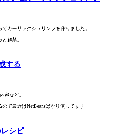
ってガーリックシュリンプを作りました。
っと解禁。
を作成する
する内容など。
がするので最近はNetBeansばかり使ってます。
のレシピ