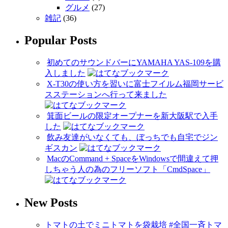
グルメ
(27)
雑記
(36)
Popular Posts
初めてのサウンドバーにYAMAHA YAS-109を購
入しました
X-T30の使い方を習いに富士フイルム福岡サービ
スステーションへ行って来ました
箕面ビールの限定オープナーを新大阪駅で入手
した
飲み友達がいなくても、ぼっちでも自宅でジン
ギスカン
MacのCommand + SpaceをWindowsで間違えて押
しちゃう人の為のフリーソフト「CmdSpace」
New Posts
トマトの土でミニトマトを袋栽培 #全国一斉トマ