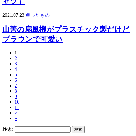
ャツ」
2021.07.23
買ったもの
山善の扇風機がプラスチック製だけど
ブラウンで可愛い
1
2
3
4
5
6
7
8
9
10
11
>
»
検索: