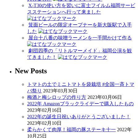
X-T30の使い方を習いに富士フイルム福岡サービ
スステーションへ行って来ました
箕面ビールの限定オープナーを新大阪駅で入手
した
屋台十八番の味噌ラーメンを一手間かけて作る
劇団四季の「リトルマーメイド」福岡公演を観
てきました！
New Posts
トマトの土でミニトマトを袋栽培 #全国一斉トマ
バ祭り
2023年03月30日
梅酒と梅シロップの作り方
2023年03月06日
2022年 Amazonブラックライデーで購入したもの
2023年02月16日
2022年の誕生日祝いありがとうございました！
2023年02月10日
柔らかくて肉厚！福岡の豚ステーキ十一
2022年
10月25日