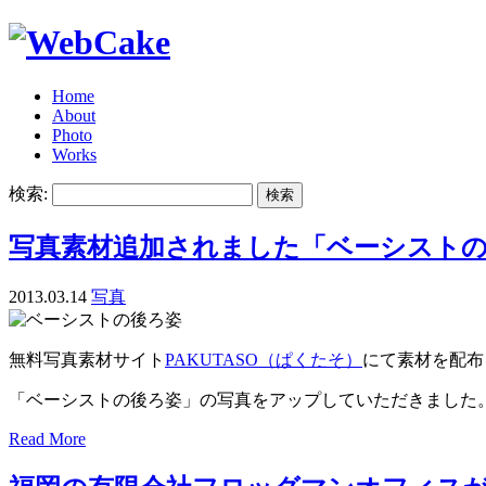
Home
About
Photo
Works
検索:
写真素材追加されました「ベーシスト
2013.03.14
写真
無料写真素材サイト
PAKUTASO（ぱくたそ）
にて素材を配布
「ベーシストの後ろ姿」の写真をアップしていただきました
Read More