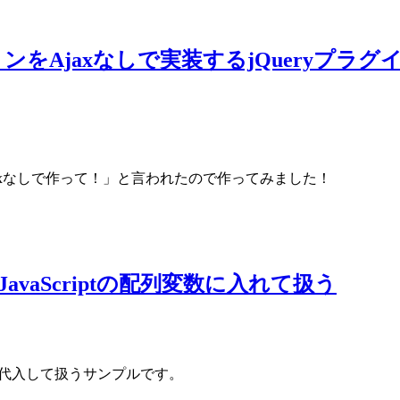
axなしで実装するjQueryプラグイン「j
jaxなしで作って！」と言われたので作ってみました！
avaScriptの配列変数に入れて扱う
列変数に代入して扱うサンプルです。