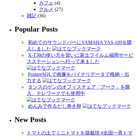
カフェ
(4)
グルメ
(27)
雑記
(36)
Popular Posts
初めてのサウンドバーにYAMAHA YAS-109を購
入しました
X-T30の使い方を習いに富士フイルム福岡サービ
スステーションへ行って来ました
PostgreSQLで画像をバイナリデータで格納・出
力する
タンスのゲンのオフィスチェア「アーク」を購
入、テレワークでも使用中
めんみで作るだし巻き卵
New Posts
トマトの土でミニトマトを袋栽培 #全国一斉トマ