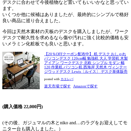
デスクに合わせて今後植物など置いてもいいかなと思ってい
ます。
いくつか他に候補はありましたが、最終的にシンプルで格好
良い商品に巡り合えました。
今回は天然木素材の天板のデスクを購入しましたが、ワーク
デスクで耐久性を求めるなら傷や汚れに強く比較的価格も安
いメラミン化粧板でも良いと思います。
【20％OFFクーポン配布中】 机 デスク おしゃれ
パソコンデスク 120cm幅 勉強机 大人 学習机 木製
アイアン ワークデスク 北欧 シンプル モダン 幅
120 作業机 パソコン机 西海岸 天然木 ヴィンテー
ジウッドデスク Lewis〔ルイス〕 デスク単体販売
posted with
カエレバ
楽天市場で探す
Amazonで探す
(購入価格 22,000円)
(その後、ガジュマルの木とniko and…のラグをお迎えしてモ
ニター台も購入しました。）