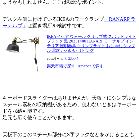
まうかもしれません。ここは残念なポイント。
デスク左側に付けているIKEAのワークランプ
「RANARP ラ
ーナルプ」
は置き場所を検討中です。
IKEA イケア ウォール クリップ式 スポットライト
ブラック 黒 20331400 RANARP ラーナルプ イン
テリア 照明器具 クリップライト おしゃれ シンプ
ル 北欧 かわいい リビング
posted with
カエレバ
楽天市場で探す
Amazonで探す
キーボードスライダーはありませんが、天板下にシンプルな
スチール素材の収納棚があるため、使わないときはキーボー
ドを収納可能です。
足元も広く使うことができます。
天板下のこのスチール部分にS字フックなどをかけることも