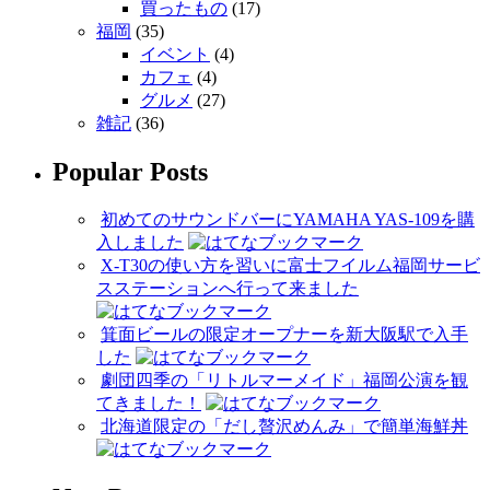
買ったもの
(17)
福岡
(35)
イベント
(4)
カフェ
(4)
グルメ
(27)
雑記
(36)
Popular Posts
初めてのサウンドバーにYAMAHA YAS-109を購
入しました
X-T30の使い方を習いに富士フイルム福岡サービ
スステーションへ行って来ました
箕面ビールの限定オープナーを新大阪駅で入手
した
劇団四季の「リトルマーメイド」福岡公演を観
てきました！
北海道限定の「だし贅沢めんみ」で簡単海鮮丼