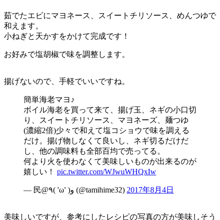
茹でたエビにマヨネース、スイートチリソース、めんつゆで
和えます。
小ねぎと天かすをかけて完成です！
お好みで塩胡椒で味を調整します。
揚げないので、手軽でいいですね。
簡単海老マヨ♪
ボイル海老を買って来て、揚げ玉、ネギの小口切
り、スイートチリソース、マヨネーズ、麺つゆ
(濃縮2倍)少々で和えて塩コショウで味を調える
だけ。揚げ物しなくて良いし、ネギ切るだけだ
し、他の調味料も全部百均で売ってる。
何より火を使わなくて美味しいものが出来るのが
嬉しい！
pic.twitter.com/WJwuWHQxIw
— 民@٩( 'ω' )و (@tamihime32)
2017年8月4日
美味しいですが、参考にしたレシピの写真の方が美味しそう