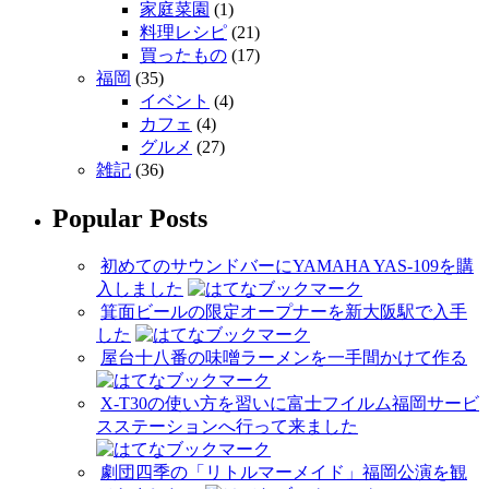
家庭菜園
(1)
料理レシピ
(21)
買ったもの
(17)
福岡
(35)
イベント
(4)
カフェ
(4)
グルメ
(27)
雑記
(36)
Popular Posts
初めてのサウンドバーにYAMAHA YAS-109を購
入しました
箕面ビールの限定オープナーを新大阪駅で入手
した
屋台十八番の味噌ラーメンを一手間かけて作る
X-T30の使い方を習いに富士フイルム福岡サービ
スステーションへ行って来ました
劇団四季の「リトルマーメイド」福岡公演を観