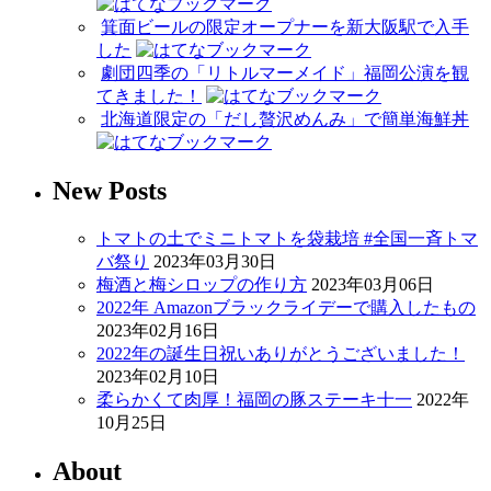
箕面ビールの限定オープナーを新大阪駅で入手
した
劇団四季の「リトルマーメイド」福岡公演を観
てきました！
北海道限定の「だし贅沢めんみ」で簡単海鮮丼
New Posts
トマトの土でミニトマトを袋栽培 #全国一斉トマ
バ祭り
2023年03月30日
梅酒と梅シロップの作り方
2023年03月06日
2022年 Amazonブラックライデーで購入したもの
2023年02月16日
2022年の誕生日祝いありがとうございました！
2023年02月10日
柔らかくて肉厚！福岡の豚ステーキ十一
2022年
10月25日
About