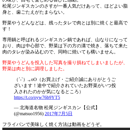
松尾ジンギスカンのさすが一番人気だけあって、ほどよい脂
身と、歯ごたえがたまらない。
野菜やうどんなどは、残ったタレで肉とは別に焼くと最高で
す！
専用鍋と呼ばれるジンギスカン鍋であれば、山なりになって
おり、肉は中心部で、野菜は下の方の溝で焼き、落ちて来た
肉のタレが染み込むので、同時に焼いても構いません。
野菜やうどんを投入した写真を撮り損ねてしまいましたが、
野菜は肉と別に調理しました。
（´-`）.｡oO（お買上げ・ご紹介誠にありがとうご
ざいます！途中で紹介されていたお野菜がいつ投
入されたのかが気になるところ）
https://t.co/oyw76b9YT5
— 北海道名物 松尾ジンギスカン【公式】
(@matsuo1956)
2017年7月5日
フライパンで美味しく焼く方法は動画をどうぞ。