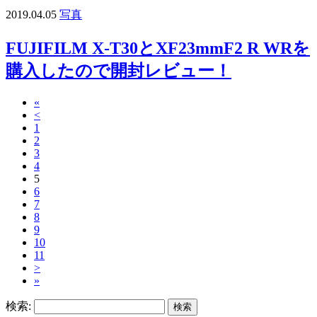
2019.04.05
写真
FUJIFILM X-T30とXF23mmF2 R WRを
購入したので開封レビュー！
«
<
1
2
3
4
5
6
7
8
9
10
11
>
»
検索: