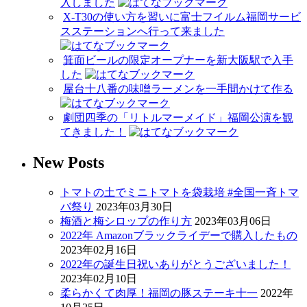
入しました
X-T30の使い方を習いに富士フイルム福岡サービ
スステーションへ行って来ました
箕面ビールの限定オープナーを新大阪駅で入手
した
屋台十八番の味噌ラーメンを一手間かけて作る
劇団四季の「リトルマーメイド」福岡公演を観
てきました！
New Posts
トマトの土でミニトマトを袋栽培 #全国一斉トマ
バ祭り
2023年03月30日
梅酒と梅シロップの作り方
2023年03月06日
2022年 Amazonブラックライデーで購入したもの
2023年02月16日
2022年の誕生日祝いありがとうございました！
2023年02月10日
柔らかくて肉厚！福岡の豚ステーキ十一
2022年