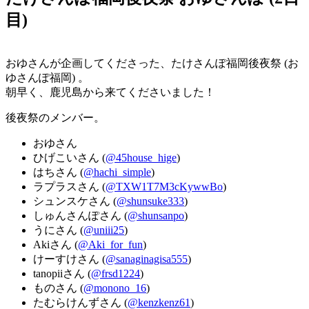
目)
おゆさんが企画してくださった、たけさんぽ福岡後夜祭 (お
ゆさんぽ福岡) 。
朝早く、鹿児島から来てくださいました！
後夜祭のメンバー。
おゆさん
ひげこいさん (
@45house_hige
)
はちさん (
@hachi_simple
)
ラプラスさん (
@TXW1T7M3cKywwBo
)
シュンスケさん (
@shunsuke333
)
しゅんさんぽさん (
@shunsanpo
)
うにさん (
@uniii25
)
Akiさん (
@Aki_for_fun
)
けーすけさん (
@sanaginagisa555
)
tanopiiさん (
@frsd1224
)
ものさん (
@monono_16
)
たむらけんずさん (
@kenzkenz61
)