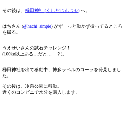
その後は、
櫛田神社 (くしだじんじゃ)
へ。
はちさん (
@hachi_simple
) がずーっと動かず撮ってるところ
を撮る。
うえせいさんの試石チャレンジ！
(100kg以上ある…だと…！？)。
櫛田神社を出て移動中、博多ラベルのコーラを発見しまし
た。
その後は、冷泉公園に移動。
近くのコンビニで水分を購入します。