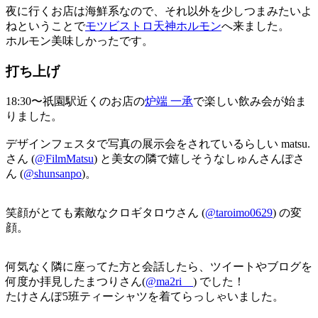
夜に行くお店は海鮮系なので、それ以外を少しつまみたいよ
ねということで
モツビストロ天神ホルモン
へ来ました。
ホルモン美味しかったです。
打ち上げ
18:30〜祇園駅近くのお店の
炉端 一承
で楽しい飲み会が始ま
りました。
デザインフェスタで写真の展示会をされているらしい matsu.
さん (
@FilmMatsu
) と美女の隣で嬉しそうなしゅんさんぽさ
ん (
@shunsanpo
)。
笑顔がとても素敵なクロギタロウさん (
@taroimo0629
) の変
顔。
何気なく隣に座ってた方と会話したら、ツイートやブログを
何度か拝見したまつりさん(
@ma2ri__
) でした！
たけさんぽ5班ティーシャツを着てらっしゃいました。