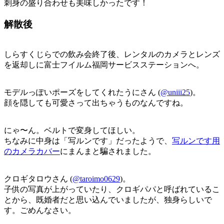
刺身の盛り合わせも美味しかったです！
解散後
しらすくじらでの飲み会終了後、レンタルのカメラとレンズ
を返却しに富士フイルム福岡サービスステーションへ。
モデルっぽいポーズをしてくれたうにさん (
@uniii25
)。
顔を隠しても可愛さって出ちゃうものなんですね。
にゃ〜ん。ベルトで変身してほしい。
ちなみに中身は「写ルンです」だったようで、
写ルンです用
のカメラカバー
にまんまと騙されました。
クロギタロウさん (
@taroimo0629
)。
子供の写真が上がっていたり、クロギパパと呼ばれているこ
とから、既婚者だと思い込んでいましたが、独身らしいで
す。ごめんなさい。