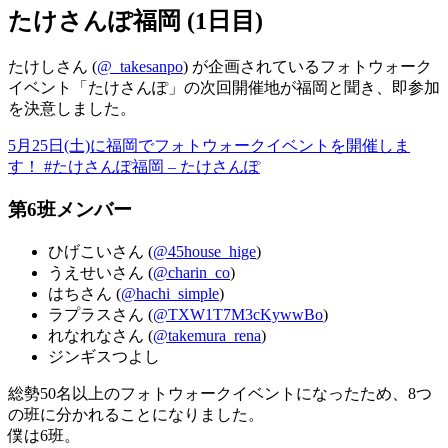
たけさんぽ福岡 (1日目)
たけしさん (
@_takesanpo
) が企画されているフォトウォーク
イベント「たけさんぽ」の次回開催地が福岡と聞き、即参加
を決意しました。
5月25日(土)に福岡でフォトウォークイベントを開催しま
す！ #たけさんぽ福岡 – たけさんぽ
第6班メンバー
ひげこいさん (
@45house_hige
)
うえせいさん (
@charin_co
)
はちさん (
@hachi_simple
)
ラプラスさん (
@TXW1T7M3cKywwBo
)
れなれなさん (
@takemura_rena
)
ジンギスつよし
総勢50名以上のフォトウォークイベントになったため、8つ
の班に分かれることになりました。
僕は6班。