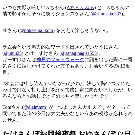
いつも笑顔が眩しいAちゃん (
Aちゃんねる
) と、Aちゃんの
隣で恥ずかしそうに笑うシュンスケさん (
@shunsuke333
)。
琴さん (
@pokesupa_koto
) を交えて楽しそうな3人。
ラム会という魅力的なワードを出されていたうにさん
(
@uniii25
) とけーすけさん (
@sanaginagisa555
)。
けーすけさんは
神戸のフォトウォーク
に顔を出した際に一番
気さくに話しかけてくれた方でもあり、お会いするのは2度
目。
2次会には申し込んでいなかったので、決して酔いつぶれた
わけではなく打ち上げを終えて僕は家に向かいましたが、い
ろんな方とお話しできてめっちゃ楽しかったです。
Tomさん (
@dialmmm
) が「つよしさん大丈夫ですか？」って
聞いてきた時の今日は大丈夫かなというあの視線が忘れられ
ません。
たけさんぽ福岡後夜祭 おゆさんぽ (2日