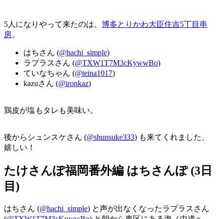
5人になりやって来たのは、
博多とりかわ大臣住吉5丁目串
房
。
はちさん (
@hachi_simple
)
ラプラスさん (
@TXW1T7M3cKywwBo
)
ていなちゃん (
@teina1017
)
kazuさん (
@ironkaz
)
鶏皮が塩もタレも美味い。
後からシュンスケさん (
@shunsuke333
) も来てくれました、
嬉しい！
たけさんぽ福岡番外編 はちさんぽ (3日
目)
はちさん (
@hachi_simple
) と声が出なくなったラプラスさん
(
@TXW1T7M3cKywwBo
) と朝から東区にある海ノ中道へ。