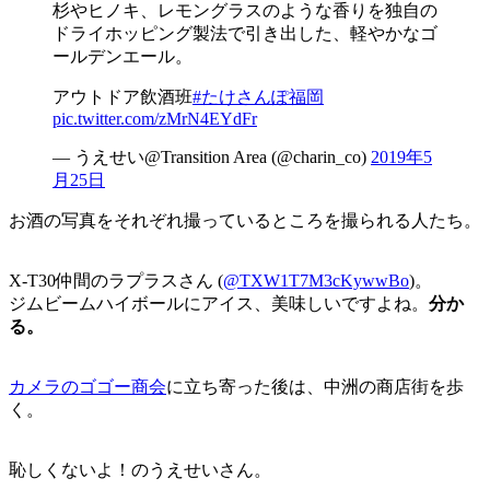
杉やヒノキ、レモングラスのような香りを独自の
ドライホッピング製法で引き出した、軽やかなゴ
ールデンエール。
アウトドア飲酒班
#たけさんぽ福岡
pic.twitter.com/zMrN4EYdFr
— うえせい@Transition Area (@charin_co)
2019年5
月25日
お酒の写真をそれぞれ撮っているところを撮られる人たち。
X-T30仲間のラプラスさん (
@TXW1T7M3cKywwBo
)。
ジムビームハイボールにアイス、美味しいですよね。
分か
る。
カメラのゴゴー商会
に立ち寄った後は、中洲の商店街を歩
く。
恥しくないよ！のうえせいさん。