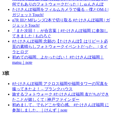
何でもありのフォトウォークだった | しゅんさんぽ
たけさんぽ福岡をフィルムカメラで撮る – 僕とOM-1 |
ガジェットTouch!
α7R IIIとMFレンズ2本で切り取る #たけさんぽ福岡 | ガ
ジェットTouch!
「また次回！」が合言葉｜#たけさんぽ福岡 に参加し
てきました | ものろぐ
#たけさんぽ福岡 念願の【たけさんぽ】はリピート必
至の素晴らしフォトウォークイベントだった。 | タイ
ラヒログ
初めての福岡、よかったばい！ #たけさんぽ福岡｜
matsu｜note
3班
#たけさんぽ福岡 アクロス福岡や福岡タワーの写真を
撮ってきたよ！ – ブランクハウス
旅するフォトウォーク #たけさんぽ福岡 友だちができ
たことが嬉しくて | 神戸ファインダー
初めまして。でもどこか安心感。 #たけさんぽ福岡 に
参加しました。｜けんず｜note