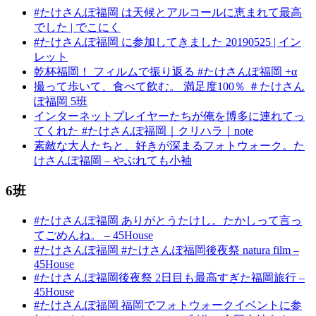
#たけさんぽ福岡 は天候とアルコールに恵まれて最高
でした | でこにく
#たけさんぽ福岡 に参加してきました 20190525 | イン
レット
乾杯福岡！ フィルムで振り返る #たけさんぽ福岡 +α
撮って歩いて、食べて飲む。 満足度100％ ＃たけさん
ぽ福岡 5班
インターネットプレイヤーたちが俺を博多に連れてっ
てくれた #たけさんぽ福岡｜クリハラ｜note
素敵な大人たちと、好きが深まるフォトウォーク。た
けさんぽ福岡 – やぶれても小袖
6班
#たけさんぽ福岡 ありがとうたけし。たかしって言っ
てごめんね。 – 45House
#たけさんぽ福岡 #たけさんぽ福岡後夜祭 natura film –
45House
#たけさんぽ福岡後夜祭 2日目も最高すぎた福岡旅行 –
45House
#たけさんぽ福岡 福岡でフォトウォークイベントに参