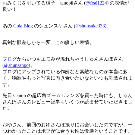
おみくじを引いてる様子。tanopiiさん (
@frsd1224
) の表情が
良い！
あの
Cola Blog
のシュンスケさん (
@shunsuke333
)。
真剣な眼差しから一変、この優しい表情。
ブログ
からいつもエモみが溢れちゃうしゅんさんぽさん
(
@shunsanpo
)。
ブログにアップされている作例など素敵なものが本当に多
く、物欲やもっと写真に向き合いたいなといつも刺激されま
す。
先日 Canon の超広角ズーム Lレンズを買った時にも、しゅん
さんぽさんのレビュー記事もいくつか読ませていただきまし
た。
おゆさん。前回のおゆさんぽ振りにお会いしたのですが、一
つわかったことはボブが似合う女性は優勝ということです。