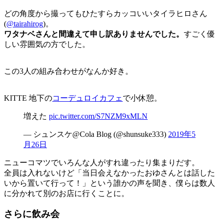
どの角度から撮ってもひたすらカッコいいタイラヒロさん
(
@tairahirog
)。
ワタナベさんと間違えて申し訳ありませんでした。
すごく優
しい雰囲気の方でした。
この3人の組み合わせがなんか好き。
KITTE 地下の
コーデュロイカフェ
で小休憩。
増えた
pic.twitter.com/S7NZM9xMLN
— シュンスケ@Cola Blog (@shunsuke333)
2019年5
月26日
ニューコマツでいろんな人がすれ違ったり集まりだす。
全員は入れないけど「当日会えなかったおゆさんとは話した
いから置いて行って！」という誰かの声を聞き、僕らは数人
に分かれて別のお店に行くことに。
さらに飲み会