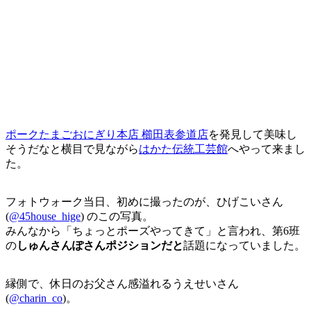
ポークたまごおにぎり本店 櫛田表参道店
を発見して美味し
そうだなと横目で見ながら
はかた伝統工芸館
へやって来まし
た。
フォトウォーク当日、初めに撮ったのが、ひげこいさん
(
@45house_hige
) のこの写真。
みんなから「ちょっとポーズやってきて」と言われ、第6班
の
しゅんさんぽさんポジションだと
話題になっていました。
縁側で、休日のお父さん感溢れるうえせいさん
(
@charin_co
)。