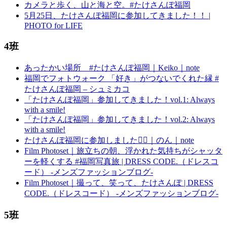
カメラと歩く、山と海と空。#たけさんぽ福岡
5月25日、たけさんぽ福岡に参加してきました！！ |
PHOTO for LIFE
4班
あったかい場所 #たけさんぽ福岡｜Keiko｜note
福岡でフォトウォーク 「好き」がつないでくれた縁 #
たけさんぽ福岡 – シュミカコ
「たけさんぽ福岡」参加してきました！vol.1: Always
with a smile!
「たけさんぽ福岡」参加してきました！vol.2: Always
with a smile!
たけさんぽ福岡に参加しました🚶‍♀️｜のん｜note
Film Photoset｜旅立ちの朝、浮かれた気持ちがシャッタ
ーを軽くする #福岡写真旅 | DRESS CODE.（ドレスコ
ード） -メンズファッションブログ-
Film Photoset｜撮って、笑って、たけさんぽ | DRESS
CODE.（ドレスコード） -メンズファッションブログ-
5班