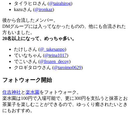
タイラヒロさん (
@tairahirog
)
kazuさん (
@ironkaz
)
後から合流したメンバー。
DMグループには入ってなかったものの、他にも合流された
方もいました。
20名以上になって、めっちゃ多い。
たけしさん (
@_takesanpo
)
ていなちゃん (
@teina1017
)
でこいさん (
@frozen_decoy
)
クロギタロウさん (
@taroimo0629
)
フォトウォーク開始
住吉神社
と
楽水園
をフォトウォーク。
楽水園は100円で入場可能で、更に300円を支払うと抹茶とお
茶菓子を楽しむことができるので、ゆっくり癒されたいとき
にもおすすめ。